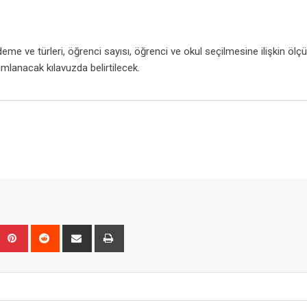
eme ve türleri, öğrenci sayısı, öğrenci ve okul seçilmesine ilişkin ölçüt
yımlanacak kılavuzda belirtilecek.
Upon
umblr
Pinterest
Reddit
Share
Print
via
Email