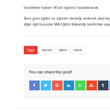
Destekten toplam 40 bin öğrenci faydalanacak.
İllere göre eğitim ve öğretim desteği verilecek okul kad
diğer ilgili hususlar Milli Eğitim Bakanlığı tarafından ya
Tags:
deprem
eğitim
Haber
You can share this post!
Google+
LinkedIn
Whatsapp
Stumble
T
Facebook
Twitter