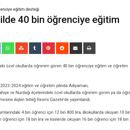
renciye eğitim desteği
lde 40 bin öğrenciye eğitim
+
LinkedIn
Whatsapp
StumbleUpon
Tumblr
Pinterest
Reddit
Share
Print
via
Email
indeki özel okullarda öğrenim gören 40 bin öğrenciye eğitim ve öğretim
a, 2023-2024 eğitim ve öğretim yılında Adıyaman,
hiye ve Nurdağı ilçelerindeki özel okullarda öğrenim gören ya da öğ
mesine ilişkin tebliğ Resmi Gazete’de yayımlandı.
umlarındaki 4 bin öğrenci için 12 bin 800 lira, ilkokullarda okuyan 10 bi
 öğrenci için 18 bin lira ve liselerde okuyan 16 bin öğrenci için 18 bin l