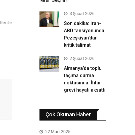
Nasıl Seçilir?
3 Şubat 2026
ler ile
Son dakika: İran-
ABD tansiyonunda
Pezeşkiyan’dan
kritik talimat
2 Şubat 2026
Almanya’da toplu
taşıma durma
noktasında: İhtar
grevi hayatı aksattı
Çok Okunan Haber
22 Mart 2025