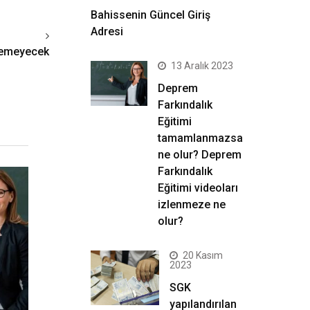
Bahissenin Güncel Giriş
Adresi
iremeyecek
13 Aralık 2023
Deprem
Farkındalık
Eğitimi
tamamlanmazsa
ne olur? Deprem
Farkındalık
Eğitimi videoları
izlenmeze ne
olur?
20 Kasım
2023
SGK
yapılandırılan