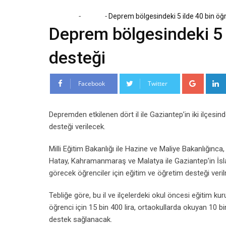
-
-
Home
Eğitim
Deprem bölgesindeki 5 ilde 40 bin öğ
Deprem bölgesindeki 5 i
desteği
Google
Facebook
Twitter
Depremden etkilenen dört il ile Gaziantep’in iki ilçes
desteği verilecek.
Milli Eğitim Bakanlığı ile Hazine ve Maliye Bakanlığınc
Hatay, Kahramanmaraş ve Malatya ile Gaziantep’in İsla
görecek öğrenciler için eğitim ve öğretim desteği veril
Tebliğe göre, bu il ve ilçelerdeki okul öncesi eğitim kur
öğrenci için 15 bin 400 lira, ortaokullarda okuyan 10 bin
destek sağlanacak.