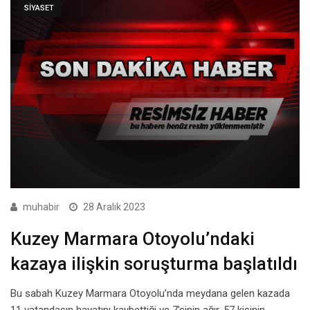
SIYASET
muhabir
28 Aralık 2023
Kuzey Marmara Otoyolu’ndaki
kazaya ilişkin soruşturma başlatıldı
Bu sabah Kuzey Marmara Otoyolu’nda meydana gelen kazada