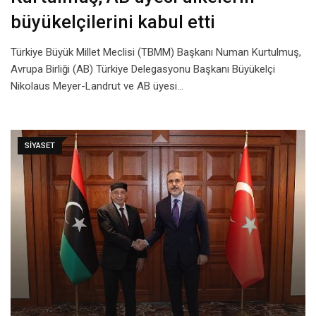
büyükelçilerini kabul etti
Türkiye Büyük Millet Meclisi (TBMM) Başkanı Numan Kurtulmuş,
Avrupa Birliği (AB) Türkiye Delegasyonu Başkanı Büyükelçi
Nikolaus Meyer-Landrut ve AB üyesi…
SIYASET