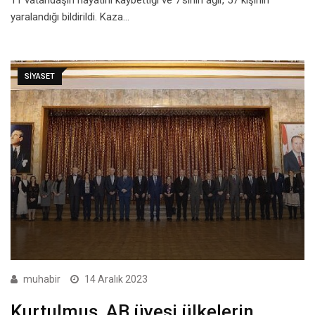
11 vatandaşın hayatını kaybettiği ve 7’sinin ağır, 57 kişinin
yaralandığı bildirildi. Kaza…
SIYASET
muhabir
14 Aralık 2023
Kurtulmuş, AB üyesi ülkelerin