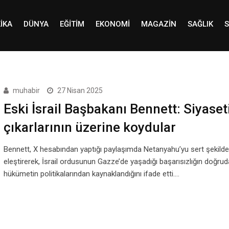
IKA
DÜNYA
EĞITIM
EKONOMI
MAGAZIN
SAĞLIK
S
muhabir
27 Nisan 2025
Eski İsrail Başbakanı Bennett: Siyaset
çıkarlarının üzerine koydular
Bennett, X hesabından yaptığı paylaşımda Netanyahu’yu sert şekilde
eleştirerek, İsrail ordusunun Gazze’de yaşadığı başarısızlığın doğru
hükümetin politikalarından kaynaklandığını ifade etti.…