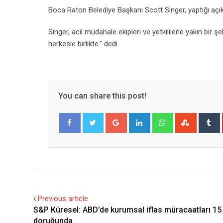
Boca Raton Belediye Başkanı Scott Singer, yaptığı açıkl
Singer, acil müdahale ekipleri ve yetkililerle yakın bir ş
herkesle birlikte.” dedi.
You can share this post!
Google+
LinkedIn
Whatsapp
Stumble
T
Facebook
Twitter
Previous article
S&P Küresel: ABD’de kurumsal iflas müracaatları 15 
doruğunda