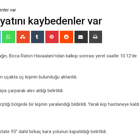
enler var
yatını kaybedenler var
+
LinkedIn
Whatsapp
StumbleUpon
Tumblr
Pinterest
Reddit
Share
Print
via
Email
çağın, Boca Raton Havaalanı’ndan kalkışı sonrası yerel saatle 10.12’de
n uçakta üç kişinin bulunduğu aktarıldı.
 çarparak alev aldığı belirtildi.
ığı bölgede bir kişinin yaralandığı bildirildi. Yaralı kişi hastaneye kaldır
te 95” dahil birkaç kara yolunun kapatıldığı belirtildi.