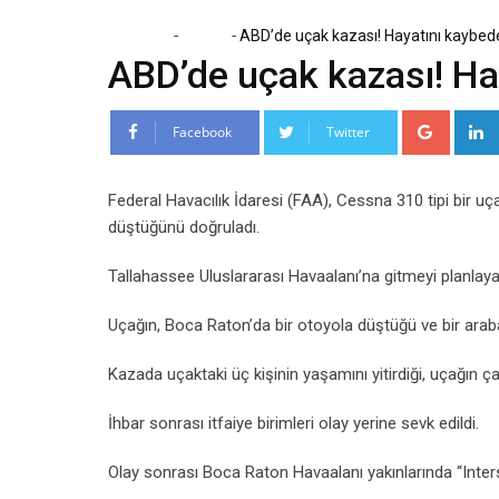
-
-
Home
Dünya
ABD’de uçak kazası! Hayatını kaybed
ABD’de uçak kazası! Ha
Google
Facebook
Twitter
Federal Havacılık İdaresi (FAA), Cessna 310 tipi bir u
düştüğünü doğruladı.
Tallahassee Uluslararası Havaalanı’na gitmeyi planlaya
Uçağın, Boca Raton’da bir otoyola düştüğü ve bir arabaya
Kazada uçaktaki üç kişinin yaşamını yitirdiği, uçağın çarpt
İhbar sonrası itfaiye birimleri olay yerine sevk edildi.
Olay sonrası Boca Raton Havaalanı yakınlarında “Intersta