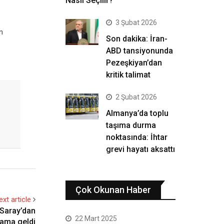
Nasıl Seçilir?
3 Şubat 2026
en
Son dakika: İran-
ABD tansiyonunda
Pezeşkiyan’dan
kritik talimat
2 Şubat 2026
Almanya’da toplu
taşıma durma
noktasında: İhtar
grevi hayatı aksattı
Çok Okunan Haber
ext article
 Saray’dan
22 Mart 2025
lama geldi