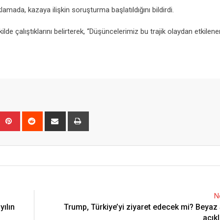
amada, kazaya ilişkin soruşturma başlatıldığını bildirdi.
ekilde çalıştıklarını belirterek, “Düşüncelerimiz bu trajik olaydan etkilen
Upon
umblr
Pinterest
Reddit
Share
Print
via
Email
N
yılın
Trump, Türkiye’yi ziyaret edecek mi? Beyaz
açık