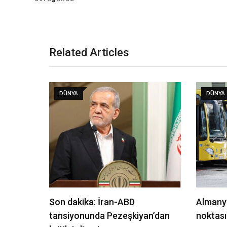
Related Articles
DÜNYA
DÜNYA
Son dakika: İran-ABD
Almany
tansiyonunda Pezeşkiyan’dan
noktası