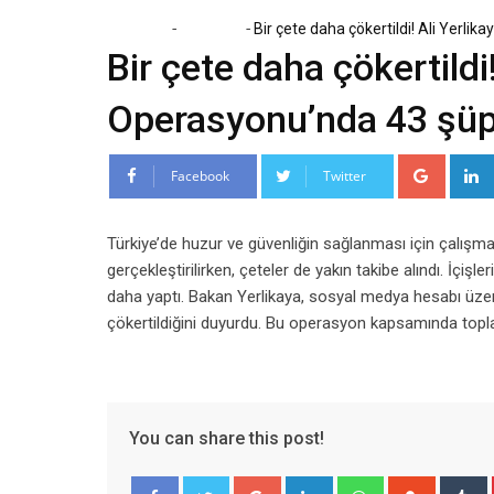
-
-
Home
Magazin
Bir çete daha çökertildi! Ali Yerli
Bir çete daha çökertildi
Operasyonu’nda 43 şüp
Google
Facebook
Twitter
Türkiye’de huzur ve güvenliğin sağlanması için çalışm
gerçekleştirilirken, çeteler de yakın takibe alındı. İçiş
daha yaptı. Bakan Yerlikaya, sosyal medya hesabı üzer
çökertildiğini duyurdu. Bu operasyon kapsamında topla
You can share this post!
Google+
LinkedIn
Whatsapp
Stumble
T