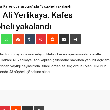
kaya: Kafes Operasyonu’nda 43 şüpheli yakalandı
! Ali Yerlikaya: Kafes
heli yakalandı
+
LinkedIn
Whatsapp
StumbleUpon
Tumblr
Pinterest
Reddit
Share
Print
via
Email
alar tüm hızıyla devam ediyor. Nefes kesen operasyonlar süratle
leri Bakanı Ali Yerlikaya, son yapılan çalışmalar hakkında yeni bir açıklam
inden yaptığı paylaşımda, silahlı organize suç örgütü olan Çukur’un
mda 43 şüpheli gözaltına alındı.
Upon
umblr
Pinterest
Reddit
Share
Print