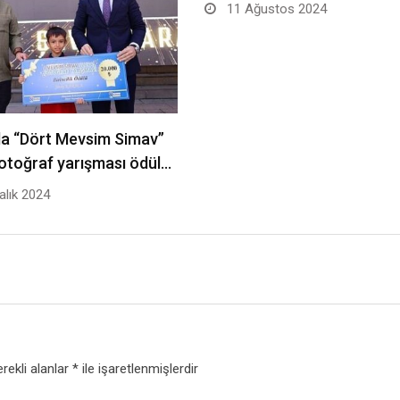
11 Ağustos 2024
da “Dört Mevsim Simav”
fotoğraf yarışması ödül…
alık 2024
rekli alanlar
*
ile işaretlenmişlerdir