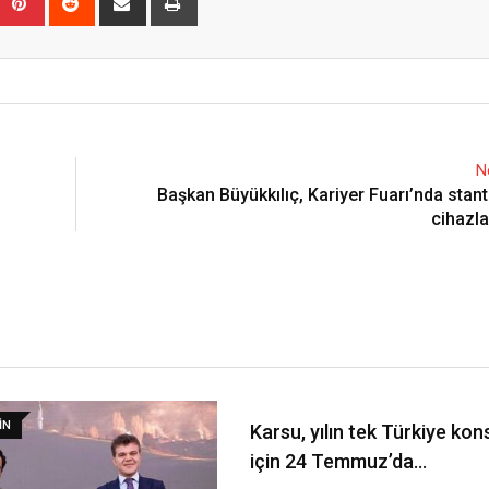
via
Email
N
Başkan Büyükkılıç, Kariyer Fuarı’nda stant
cihazla
IN
Karsu, yılın tek Türkiye kon
için 24 Temmuz’da…