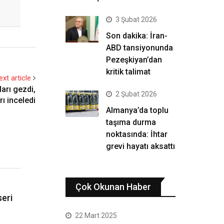
3 Şubat 2026
Son dakika: İran-
ABD tansiyonunda
Pezeşkiyan’dan
kritik talimat
ext article
ları gezdi,
2 Şubat 2026
rı inceledi
Almanya’da toplu
taşıma durma
noktasında: İhtar
grevi hayatı aksattı
Çok Okunan Haber
seri
22 Mart 2025