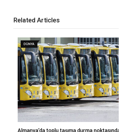
Related Articles
DÜNYA
Almanya’da toplu taşıma durma noktasında:
A