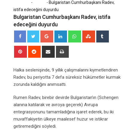
-
-
Home
Dünya
Bulgaristan Cumhurbaşkanı Radev,
istifa edeceğini duyurdu
Bulgaristan Cumhurbaşkanı Radev, istifa
edeceğini duyurdu
Google+
LinkedIn
Whatsapp
StumbleUpon
Tumblr
Pinterest
Reddit
Share
Print
via
Email
Halka seslenişinde, 9 yıllık çalışmalarını kıymetlendiren
Radev, bu periyotta 7 defa süreksiz hükümetler kurmak
zorunda kaldığını anımsattı.
Rumen Radev, birebir devirde Bulgaristan’ın (Schengen
alanına katılarak ve avroya geçerek) Avrupa
entegrasyonunu tamamladığına işaret ederek, bu iki
muvaffakiyetin ülkeye maalesef huzur ve istikrar
getiremediğini söyledi.