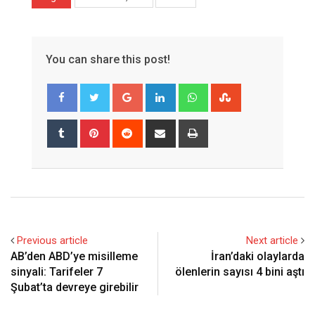
You can share this post!
Google+
LinkedIn
Whatsapp
StumbleUpon
Tumblr
Pinterest
Reddit
Share
Print
via
Email
Previous article
Next article
AB’den ABD’ye misilleme
İran’daki olaylarda
sinyali: Tarifeler 7
ölenlerin sayısı 4 bini aştı
Şubat’ta devreye girebilir