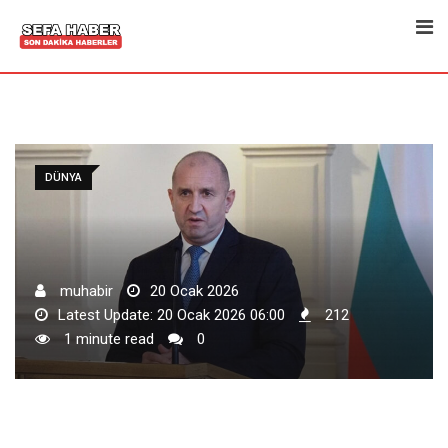
Skip
to
content
DÜNYA
muhabir
20 Ocak 2026
Latest Update: 20 Ocak 2026 06:00
212
1 minute read
0