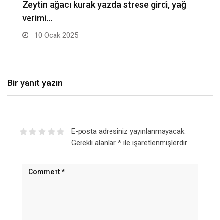
Büyükşehirden soğuk kış günlerinde yakacak
U
desteği
10 Ocak 2025
Bir yanıt yazın
E-posta adresiniz yayınlanmayacak.
Gerekli alanlar
*
ile işaretlenmişlerdir