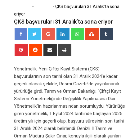
-
-
Home
Ekonomi
ÇKS başvuruları 31 Aralık’ta sona
eriyor
ÇKS başvuruları 31 Aralık’ta sona eriyor
Google+
LinkedIn
Whatsapp
StumbleUpon
Tumblr
Pinterest
Reddit
Share
Print
via
Email
Yönetmelik, Yeni Çiftçi Kayıt Sistemi (ÇKS)
başvurularının son tarihi olan 31 Aralık 2024’e kadar
geçerli olacak şekilde, Resmi Gazete’de yayınlanarak
yürürlüğe girdi. Tarım ve Orman Bakanlığı, “Çiftçi Kayıt
Sistemi Yönetmeliğinde Değişiklik Yapılmasına Dair
Yönetmelik”in hazırlanmasından sorumluydu. Yürürlüğe
giren yönetmelik, 1 Eylül 2024 tarihinde başlayan 2025
üretim yılı için geçerli olup, başvuru süresinin son tarihi
31 Aralık 2024 olarak belirlendi. Denizli İl Tarım ve
Orman Müdürü Şakir Çınar, konuyla ilgili olarak şunları