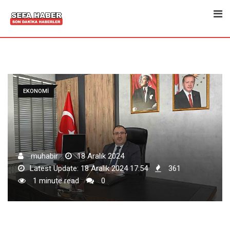
Skip
to
content
EKONOMI
muhabir
18 Aralık 2024
Latest Update: 18 Aralık 2024 17:54
361
1 minute read
0