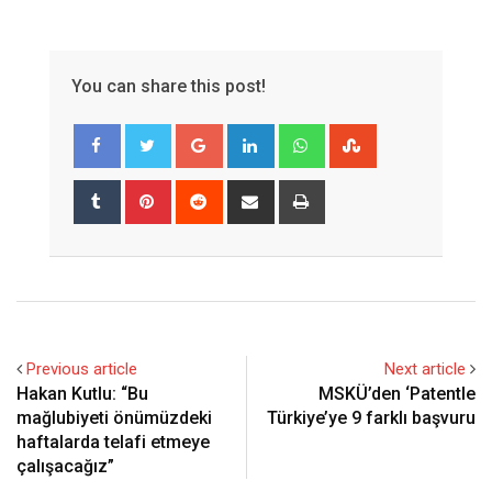
You can share this post!
Google+
LinkedIn
Whatsapp
StumbleUpon
Tumblr
Pinterest
Reddit
Share
Print
via
Email
Previous article
Next article
Hakan Kutlu: “Bu
MSKÜ’den ‘Patentle
mağlubiyeti önümüzdeki
Türkiye’ye 9 farklı başvuru
haftalarda telafi etmeye
çalışacağız”