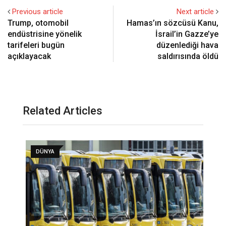
Previous article
Next article
Trump, otomobil
Hamas’ın sözcüsü Kanu,
endüstrisine yönelik
İsrail’in Gazze’ye
tarifeleri bugün
düzenlediği hava
açıklayacak
saldırısında öldü
Related Articles
DÜNYA