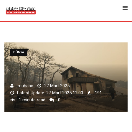
Skip
to
content
DÜNYA
muhabir
27 Mart 2025
Latest Update: 27 Mart 2025 12:00
191
1 minute read
0