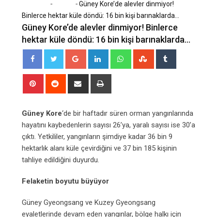
-
-
Home
Dünya
Güney Kore’de alevler dinmiyor!
Binlerce hektar küle döndü: 16 bin kişi barınaklarda…
Güney Kore’de alevler dinmiyor! Binlerce
hektar küle döndü: 16 bin kişi barınaklarda…
Google+
LinkedIn
Whatsapp
StumbleUpon
Tumblr
Pinterest
Reddit
Share
Print
via
Email
Güney Kore
‘de bir haftadır süren orman yangınlarında
hayatını kaybedenlerin sayısı 26’ya, yaralı sayısı ise 30’a
çıktı. Yetkililer, yangınların şimdiye kadar 36 bin 9
hektarlık alanı küle çevirdiğini ve 37 bin 185 kişinin
tahliye edildiğini duyurdu.
Felaketin boyutu büyüyor
Güney Gyeongsang ve Kuzey Gyeongsang
eyaletlerinde devam eden yangınlar, bölge halkı için