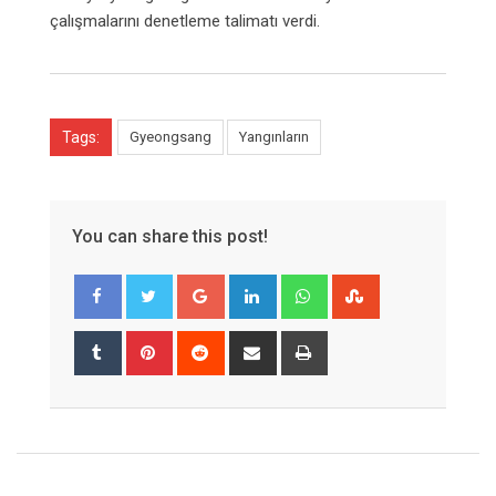
çalışmalarını denetleme talimatı verdi.
Tags:
Gyeongsang
Yangınların
You can share this post!
Google+
LinkedIn
Whatsapp
StumbleUpon
Tumblr
Pinterest
Reddit
Share
Print
via
Email