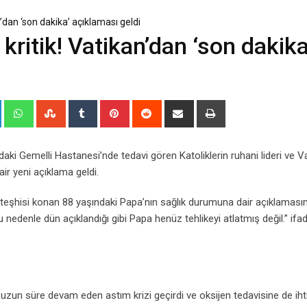
’dan ‘son dakika’ açıklaması geldi
kritik! Vatikan’dan ‘son dakika
+
LinkedIn
Whatsapp
StumbleUpon
Tumblr
Pinterest
Reddit
Share
Print
via
Email
aki Gemelli Hastanesi’nde tedavi gören Katoliklerin ruhani lideri ve V
r yeni açıklama geldi.
re teşhisi konan 88 yaşındaki Papa’nın sağlık durumuna dair açıklaması
nedenle dün açıklandığı gibi Papa henüz tehlikeyi atlatmış değil.” ifad
uzun süre devam eden astım krizi geçirdi ve oksijen tedavisine de iht