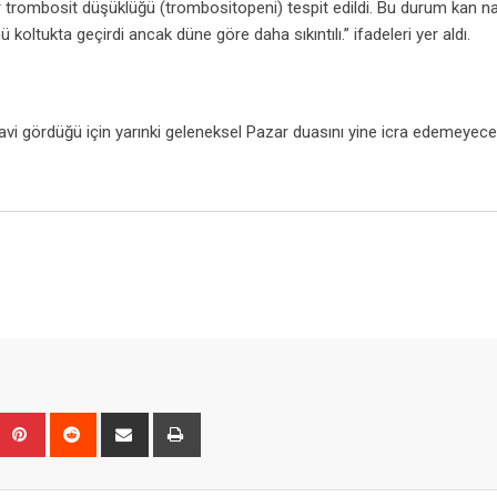
r trombosit düşüklüğü (trombositopeni) tespit edildi. Bu durum kan na
ü koltukta geçirdi ancak düne göre daha sıkıntılı.” ifadeleri yer aldı.
vi gördüğü için yarınki geleneksel Pazar duasını yine icra edemeyece
Upon
umblr
Pinterest
Reddit
Share
Print
via
Email