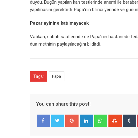
duydu. Bugün yapılan kan testlerinde anemi ile berabe
yapılmasını gerektirdi. Papa’nın bilinci yerinde ve günün
Pazar ayinine katılmayacak
Vatikan, sabah saatlerinde de Papa’nın hastanede teda
dua metninin paylaşılacağını bildirdi.
Tags:
Papa
You can share this post!
Google+
LinkedIn
Whatsapp
Stumble
T
Facebook
Twitter