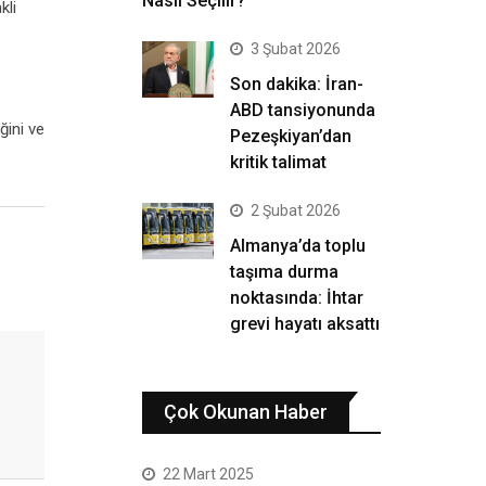
Nasıl Seçilir?
kli
3 Şubat 2026
Son dakika: İran-
ABD tansiyonunda
ğini ve
Pezeşkiyan’dan
kritik talimat
2 Şubat 2026
Almanya’da toplu
taşıma durma
noktasında: İhtar
grevi hayatı aksattı
Çok Okunan Haber
22 Mart 2025