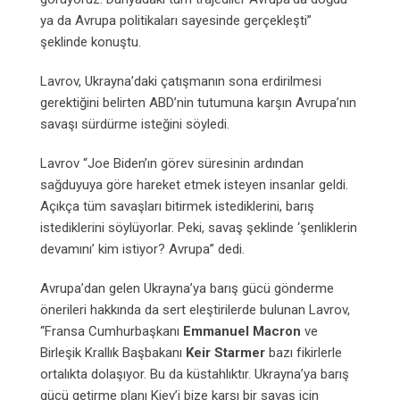
ya da Avrupa politikaları sayesinde gerçekleşti”
şeklinde konuştu.
Lavrov, Ukrayna’daki çatışmanın sona erdirilmesi
gerektiğini belirten ABD’nin tutumuna karşın Avrupa’nın
savaşı sürdürme isteğini söyledi.
Lavrov “Joe Biden’ın görev süresinin ardından
sağduyuya göre hareket etmek isteyen insanlar geldi.
Açıkça tüm savaşları bitirmek istediklerini, barış
istediklerini söylüyorlar. Peki, savaş şeklinde ‘şenliklerin
devamını’ kim istiyor? Avrupa” dedi.
Avrupa’dan gelen Ukrayna’ya barış gücü gönderme
önerileri hakkında da sert eleştirilerde bulunan Lavrov,
“Fransa Cumhurbaşkanı
Emmanuel Macron
ve
Birleşik Krallık Başbakanı
Keir Starmer
bazı fikirlerle
ortalıkta dolaşıyor. Bu da küstahlıktır. Ukrayna’ya barış
gücü getirme planı Kiev’i bize karşı bir savaş için