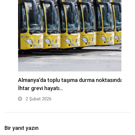
Almanya’da toplu taşıma durma noktasında:
A
İhtar grevi hayatı…
t
2 Şubat 2026
Bir yanıt yazın