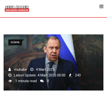
Skip
to
content
DÜNYA
muhabir
4 Mart 2025
Latest Update: 4 Mart 2025 00:00
243
1 minute read
0