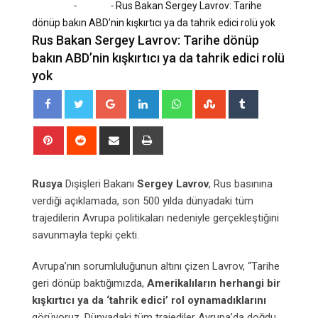
-
-
Home
Dünya
Rus Bakan Sergey Lavrov: Tarihe
dönüp bakın ABD’nin kışkırtıcı ya da tahrik edici rolü yok
Rus Bakan Sergey Lavrov: Tarihe dönüp
bakın ABD’nin kışkırtıcı ya da tahrik edici rolü
yok
Google+
LinkedIn
Whatsapp
StumbleUpon
Tumblr
Pinterest
Reddit
Share
Print
via
Email
Rusya
Dışişleri Bakanı
Sergey Lavrov
, Rus basınına
verdiği açıklamada, son 500 yılda dünyadaki tüm
trajedilerin Avrupa politikaları nedeniyle gerçekleştiğini
savunmayla tepki çekti.
Avrupa’nın sorumluluğunun altını çizen Lavrov, “Tarihe
geri dönüp baktığımızda,
Amerikalıların herhangi bir
kışkırtıcı ya da ‘tahrik edici’ rol oynamadıklarını
görüyoruz. Dünyadaki tüm trajediler Avrupa’da doğdu