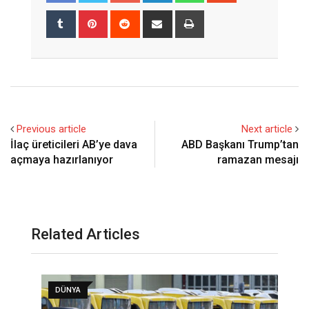
Tumblr
Pinterest
Reddit
Share
Print
via
Email
Previous article
Next article
İlaç üreticileri AB’ye dava
ABD Başkanı Trump’tan
açmaya hazırlanıyor
ramazan mesajı
Related Articles
DÜNYA