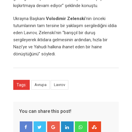
kışkırtmaya devam ediyor” şeklinde konuştu.
Ukrayna Başkanı
Volodimir Zelenski
‘nin önceki
tutumlarının tam tersine bir yaklaşım sergilediğini iddia
eden Lavrov, Zelenski’nin “barışçıl bir duruş
sergileyerek iktidara gelmesinin ardından, hızla bir
Nazi’ye ve Yahudi halkına ihanet eden bir haine
dönüştüğünü” söyledi.
Tags:
Avrupa
Lavrov
You can share this post!
Google+
LinkedIn
Whatsapp
StumbleUpon