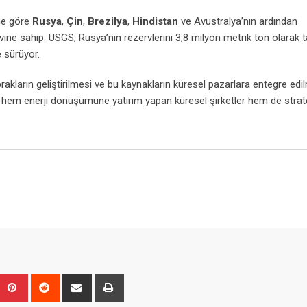
ine göre
Rusya
,
Çin
,
Brezilya
,
Hindistan
ve Avustralya’nın ardından
vine sahip. USGS, Rusya’nın rezervlerini 3,8 milyon metrik ton olarak 
 sürüyor.
akların geliştirilmesi ve bu kaynakların küresel pazarlara entegre edi
 hem enerji dönüşümüne yatırım yapan küresel şirketler hem de strate
Upon
umblr
Pinterest
Reddit
Share
Print
via