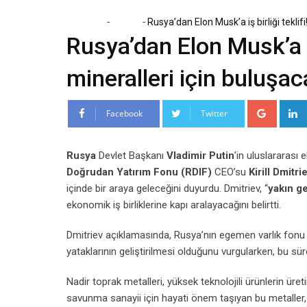
-
-
Home
Dünya
Rusya’dan Elon Musk’a iş birliği teklif
Rusya’dan Elon Musk’a iş
mineralleri için buluşac
Google
Facebook
Twitter
Rusya
Devlet Başkanı
Vladimir Putin
’in uluslararası 
Doğrudan Yatırım Fonu (RDIF)
CEO’su
Kirill Dmitri
içinde bir araya geleceğini duyurdu. Dmitriev, “
yakın g
ekonomik iş birliklerine kapı aralayacağını belirtti.
Dmitriev açıklamasında, Rusya’nın egemen varlık fonu RD
yataklarının geliştirilmesi olduğunu vurgularken, bu sür
Nadir toprak metalleri, yüksek teknolojili ürünlerin üretim
savunma sanayii için hayati önem taşıyan bu metaller, 