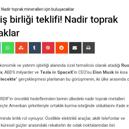
i! Nadir toprak mineralleri için buluşacaklar
 birliği teklifi! Nadir toprak
aklar
+
LinkedIn
Whatsapp
StumbleUpon
Tumblr
Pinterest
Reddit
Share
Print
via
Email
ekonomik ve yatırım işbirliği alanında özel temsilcisi olarak atadığı
Rus
ev
, ABD’li milyarder ve
Tesla
ile
SpaceX
’in CEO’su
Elon Musk
ile kısa
elecekte
” gerçekleşmesi planlanan bu görüşmenin, iki ülke arasında o
IF’in öncelikli hedeflerinden birinin ülkedeki nadir toprak metalleri
eçte Amerikan şirketleriyle ortaklık kurma isteğinde olduklarını ifade et
inde kritik rol oynuyor. Özellikle elektrikli araçlar, akıllı telefonlar ve
küresel güçler arasındaki rekabetin de odak noktalarından biri.