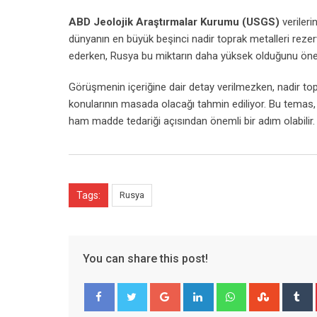
ABD Jeolojik Araştırmalar Kurumu (USGS)
veriler
dünyanın en büyük beşinci nadir toprak metalleri rezer
ederken, Rusya bu miktarın daha yüksek olduğunu öne
Görüşmenin içeriğine dair detay verilmezken, nadir topr
konularının masada olacağı tahmin ediliyor. Bu temas,
ham madde tedariği açısından önemli bir adım olabilir.
Tags:
Rusya
You can share this post!
Google+
LinkedIn
Whatsapp
Stumble
T