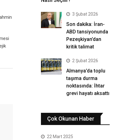
Nasıl Seçilir?
3 Şubat 2026
tahmin
Son dakika: İran-
ABD tansiyonunda
lmesi
Pezeşkiyan’dan
jik
kritik talimat
2 Şubat 2026
Almanya’da toplu
taşıma durma
noktasında: İhtar
grevi hayatı aksattı
Çok Okunan Haber
22 Mart 2025