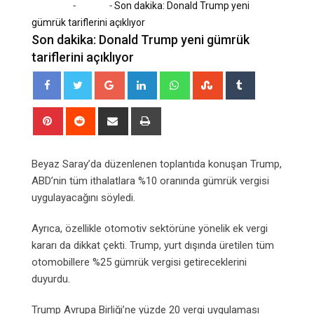
-
-
Home
Dünya
Son dakika: Donald Trump yeni
gümrük tariflerini açıklıyor
Son dakika: Donald Trump yeni gümrük
tariflerini açıklıyor
Google+
LinkedIn
Whatsapp
StumbleUpon
Tumblr
Pinterest
Reddit
Share
Print
via
Email
Beyaz Saray’da düzenlenen toplantıda konuşan Trump,
ABD’nin tüm ithalatlara %10 oranında gümrük vergisi
uygulayacağını söyledi.
Ayrıca, özellikle otomotiv sektörüne yönelik ek vergi
kararı da dikkat çekti. Trump, yurt dışında üretilen tüm
otomobillere %25 gümrük vergisi getireceklerini
duyurdu.
Trump Avrupa Birliği’ne yüzde 20 vergi uygulaması