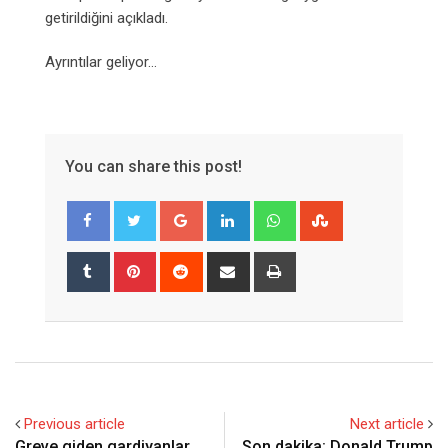
getirildiğini açıkladı.
Ayrıntılar geliyor…
You can share this post!
Google+
LinkedIn
Whatsapp
StumbleUpon
Tumblr
Pinterest
Reddit
Share
Print
via
Email
Previous article
Next article
Greve giden gardiyanlar
Son dakika: Donald Trump