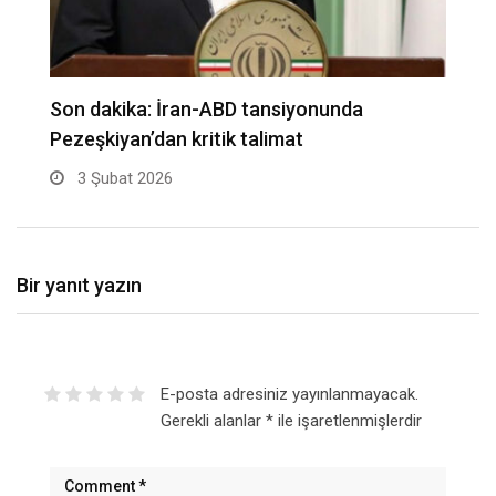
Almanya’da toplu taşıma durma noktasında:
A
İhtar grevi hayatı…
t
2 Şubat 2026
Bir yanıt yazın
E-posta adresiniz yayınlanmayacak.
Gerekli alanlar
*
ile işaretlenmişlerdir