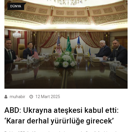
DÜNYA
muhabir
12 Mart 2025
ABD: Ukrayna ateşkesi kabul etti:
‘Karar derhal yürürlüğe girecek’