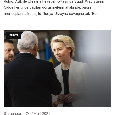
Rubio, ABD ile Ukrayna heyetleri ortasında Suudi Arabistan’ın
Cidde kentinde yapılan görüşmelerin akabinde, basın
mensuplarına konuştu. Rusya-Ukrayna savaşına ait, “Bu…
DÜNYA
muhabir
7 Mart 2025