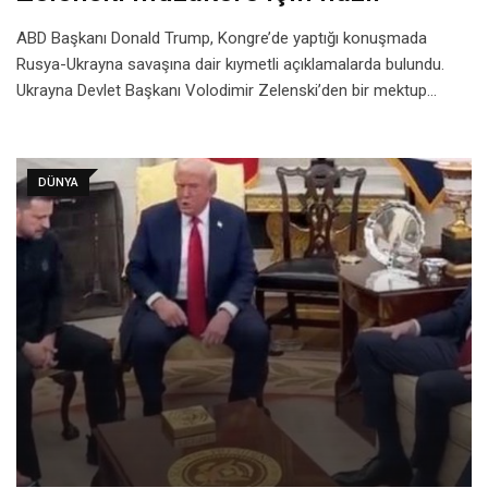
ABD Başkanı Donald Trump, Kongre’de yaptığı konuşmada
Rusya-Ukrayna savaşına dair kıymetli açıklamalarda bulundu.
Ukrayna Devlet Başkanı Volodimir Zelenski’den bir mektup…
DÜNYA