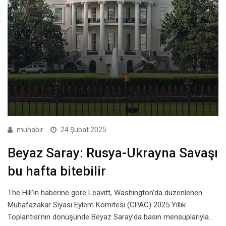
muhabir
24 Şubat 2025
Beyaz Saray: Rusya-Ukrayna Savaşı
bu hafta bitebilir
The Hill’in haberine göre Leavitt, Washington’da düzenlenen
Muhafazakar Siyasi Eylem Komitesi (CPAC) 2025 Yıllık
Toplantısı’nın dönüşünde Beyaz Saray’da basın mensuplarıyla…