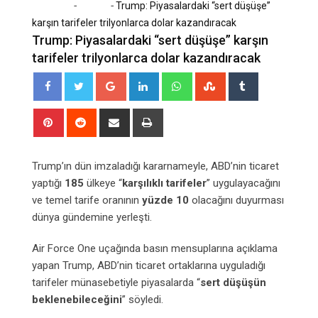
-
-
Home
Dünya
Trump: Piyasalardaki “sert düşüşe”
karşın tarifeler trilyonlarca dolar kazandıracak
Trump: Piyasalardaki “sert düşüşe” karşın
tarifeler trilyonlarca dolar kazandıracak
Google+
LinkedIn
Whatsapp
StumbleUpon
Tumblr
Pinterest
Reddit
Share
Print
via
Email
Trump’ın dün imzaladığı kararnameyle, ABD’nin ticaret
yaptığı
185
ülkeye “
karşılıklı tarifeler
” uygulayacağını
ve temel tarife oranının
yüzde 10
olacağını duyurması
dünya gündemine yerleşti.
Air Force One uçağında basın mensuplarına açıklama
yapan Trump, ABD’nin ticaret ortaklarına uyguladığı
tarifeler münasebetiyle piyasalarda “
sert düşüşün
beklenebileceğini
” söyledi.