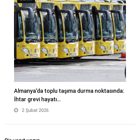
Almanya’da toplu taşıma durma noktasında:
A
İhtar grevi hayatı…
t
2 Şubat 2026