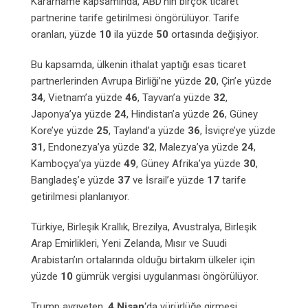
Kararname kapsamında, ABD’nin birçok ticaret
partnerine tarife getirilmesi öngörülüyor. Tarife
oranları, yüzde
10
ila yüzde
50
ortasında değişiyor.
Bu kapsamda, ülkenin ithalat yaptığı esas ticaret
partnerlerinden Avrupa Birliği’ne yüzde
20
, Çin’e yüzde
34
, Vietnam’a yüzde
46
, Tayvan’a yüzde
32
,
Japonya’ya yüzde
24
, Hindistan’a yüzde
26
, Güney
Kore’ye yüzde
25
, Tayland’a yüzde
36
, İsviçre’ye yüzde
31
, Endonezya’ya yüzde
32
, Malezya’ya yüzde
24
,
Kamboçya’ya yüzde
49
, Güney Afrika’ya yüzde
30
,
Bangladeş’e yüzde
37
ve İsrail’e yüzde
17
tarife
getirilmesi planlanıyor.
Türkiye, Birleşik Krallık, Brezilya, Avustralya, Birleşik
Arap Emirlikleri, Yeni Zelanda, Mısır ve Suudi
Arabistan’ın ortalarında olduğu birtakım ülkeler için
yüzde
10
gümrük vergisi uygulanması öngörülüyor.
Trump ayrıyeten,
4 Nisan
‘da yürürlüğe girmesi