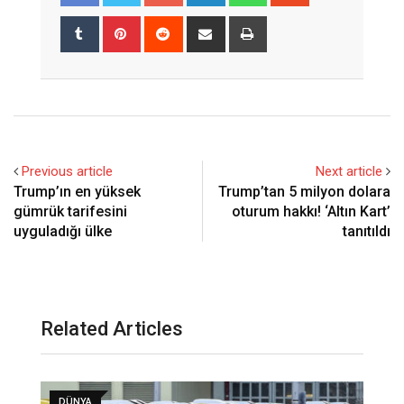
Tumblr
Pinterest
Reddit
Share
Print
via
Email
Previous article
Next article
Trump’ın en yüksek
Trump’tan 5 milyon dolara
gümrük tarifesini
oturum hakkı! ‘Altın Kart’
uyguladığı ülke
tanıtıldı
Related Articles
DÜNYA