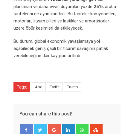
planlanan ve daha evvel duyurulan yüzde
25
‘lik araba
tarifelerini de ayrıntılandırdı. Bu tarifeler kamyonetleri,
motorları, lityum pilleri ve lastikler ve amortisörler
üzere öbür kesimleri da etkileyecek.
Bu durum, global ekonomik yavaşlamaya yol
açabilecek geniş çaplı bir ticaret savaşının patlak
verebileceğine dair kaygıları arttırdı.
Tags:
Abd
Tarife
Trump
You can share this post!
Google+
LinkedIn
Whatsapp
StumbleUpon