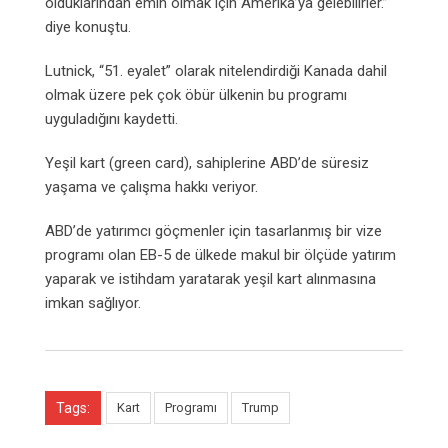
olduklarından emin olmak için Amerika’ya gelebilirler.”
diye konuştu.
Lutnick, “51. eyalet” olarak nitelendirdiği Kanada dahil
olmak üzere pek çok öbür ülkenin bu programı
uyguladığını kaydetti.
Yeşil kart (green card), sahiplerine ABD’de süresiz
yaşama ve çalışma hakkı veriyor.
ABD’de yatırımcı göçmenler için tasarlanmış bir vize
programı olan EB-5 de ülkede makul bir ölçüde yatırım
yaparak ve istihdam yaratarak yeşil kart alınmasına
imkan sağlıyor.
Tags:
Kart
Programı
Trump