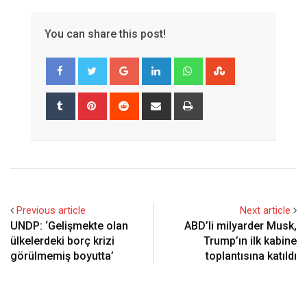
You can share this post!
Google+
LinkedIn
Whatsapp
StumbleUpon
Tumblr
Pinterest
Reddit
Share
Print
via
Email
Previous article
Next article
UNDP: ‘Gelişmekte olan
ABD’li milyarder Musk,
ülkelerdeki borç krizi
Trump’ın ilk kabine
görülmemiş boyutta’
toplantısına katıldı