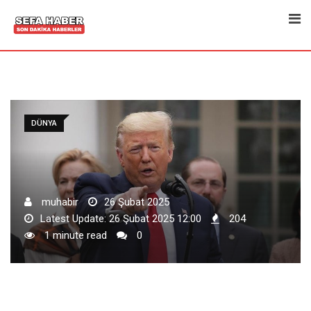
Skip
to
content
DÜNYA
muhabir
26 Şubat 2025
Latest Update: 26 Şubat 2025 12:00
204
1 minute read
0