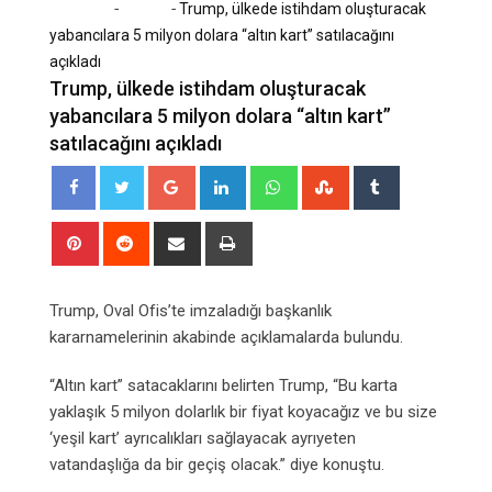
-
-
Home
Dünya
Trump, ülkede istihdam oluşturacak
yabancılara 5 milyon dolara “altın kart” satılacağını
açıkladı
Trump, ülkede istihdam oluşturacak
yabancılara 5 milyon dolara “altın kart”
satılacağını açıkladı
Google+
LinkedIn
Whatsapp
StumbleUpon
Tumblr
Pinterest
Reddit
Share
Print
via
Email
Trump, Oval Ofis’te imzaladığı başkanlık
kararnamelerinin akabinde açıklamalarda bulundu.
“Altın kart” satacaklarını belirten Trump, “Bu karta
yaklaşık 5 milyon dolarlık bir fiyat koyacağız ve bu size
‘yeşil kart’ ayrıcalıkları sağlayacak ayrıyeten
vatandaşlığa da bir geçiş olacak.” diye konuştu.