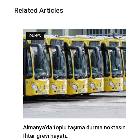
Related Articles
DÜNYA
Almanya’da toplu taşıma durma noktasında:
A
İhtar grevi hayatı…
t