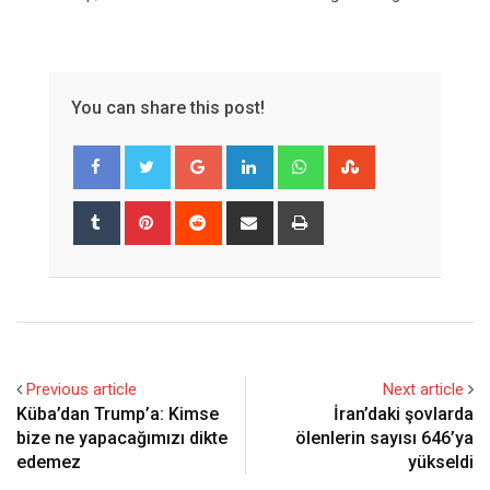
You can share this post!
Google+
LinkedIn
Whatsapp
StumbleUpon
Tumblr
Pinterest
Reddit
Share
Print
via
Email
Previous article
Next article
Küba’dan Trump’a: Kimse
İran’daki şovlarda
bize ne yapacağımızı dikte
ölenlerin sayısı 646’ya
edemez
yükseldi