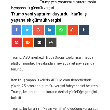
-
-
Home
Dünya
Trump yeni yaptırımı duyurdu: İran’la
iş yapana ek gümrük vergisi
Trump yeni yaptırımı duyurdu: İran’la iş
yapana ek gümrük vergisi
Google+
LinkedIn
Whatsapp
StumbleUpon
Tumblr
Pinterest
Reddit
Share
Print
via
Email
Trump, ABD merkezli Truth Social toplumsal medya
platformundaki hesabından mevzuya ait paylaşımda
bulundu.
İran ile iş yapan ülkelerin ABD ile olan ticaretlerinde
yüzde 25 oranında gümrük vergisi ödeyeceğini belirten
Trump, kelam konusu kararın derhal yürürlüğe girdiğini
belirtti.
Trump, bu kararının “kesin ve nihai” olduğunu vurguladı.