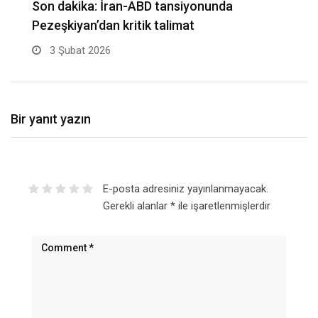
Almanya’da toplu taşıma durma noktasında:
A
İhtar grevi hayatı…
t
2 Şubat 2026
Bir yanıt yazın
E-posta adresiniz yayınlanmayacak.
Gerekli alanlar
*
ile işaretlenmişlerdir