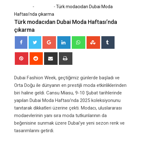
-
-
Home
Magazin
Türk modacıdan Dubai Moda
Haftası’nda çıkarma
Türk modacıdan Dubai Moda Haftası’nda
çıkarma
Google+
LinkedIn
Whatsapp
StumbleUpon
Tumblr
Pinterest
Reddit
Share
Print
via
Email
Dubai Fashion Week, geçtiğimiz günlerde başladı ve
Orta Doğu ile dünyanın en prestijli moda etkinliklerinden
biri haline geldi. Cansu Miasu, 9-10 Şubat tarihlerinde
yapılan Dubai Moda Haftası’nda 2025 koleksiyonunu
tanıtarak dikkatleri üzerine çekti. Modacı, uluslararası
modaevlerinin yanı sıra moda tutkunlarının da
beğenisine sunmak üzere Dubai’ye yeni sezon renk ve
tasarımlarını getirdi.