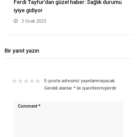
mu
Simav’da “Dört Mevsim Simav” ulusal
fotoğraf yarışması ödül…
15 Aralık 2024
Bir yanıt yazın
E-posta adresiniz yayınlanmayacak.
Gerekli alanlar
*
ile işaretlenmişlerdir