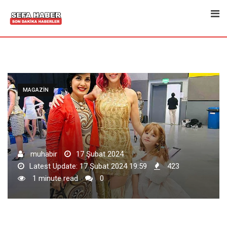
Skip
to
content
MAGAZIN
muhabir
17 Şubat 2024
Latest Update: 17 Şubat 2024 19:59
423
1 minute read
0