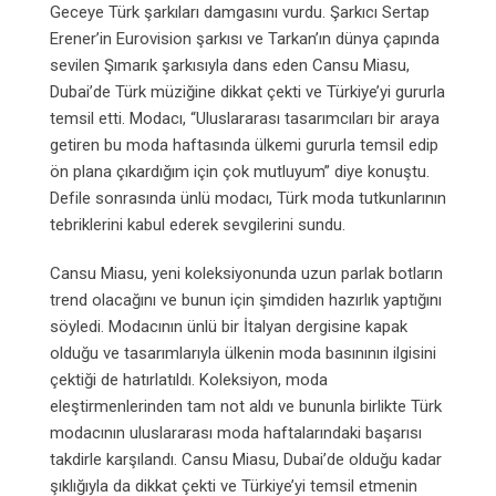
Geceye Türk şarkıları damgasını vurdu. Şarkıcı Sertap
Erener’in Eurovision şarkısı ve Tarkan’ın dünya çapında
sevilen Şımarık şarkısıyla dans eden Cansu Miasu,
Dubai’de Türk müziğine dikkat çekti ve Türkiye’yi gururla
temsil etti. Modacı, “Uluslararası tasarımcıları bir araya
getiren bu moda haftasında ülkemi gururla temsil edip
ön plana çıkardığım için çok mutluyum” diye konuştu.
Defile sonrasında ünlü modacı, Türk moda tutkunlarının
tebriklerini kabul ederek sevgilerini sundu.
Cansu Miasu, yeni koleksiyonunda uzun parlak botların
trend olacağını ve bunun için şimdiden hazırlık yaptığını
söyledi. Modacının ünlü bir İtalyan dergisine kapak
olduğu ve tasarımlarıyla ülkenin moda basınının ilgisini
çektiği de hatırlatıldı. Koleksiyon, moda
eleştirmenlerinden tam not aldı ve bununla birlikte Türk
modacının uluslararası moda haftalarındaki başarısı
takdirle karşılandı. Cansu Miasu, Dubai’de olduğu kadar
şıklığıyla da dikkat çekti ve Türkiye’yi temsil etmenin