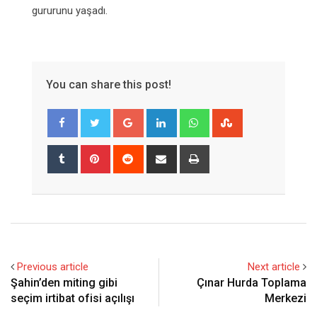
gururunu yaşadı.
You can share this post!
Google+
LinkedIn
Whatsapp
StumbleUpon
Tumblr
Pinterest
Reddit
Share
Print
via
Email
Previous article
Next article
Şahin’den miting gibi
Çınar Hurda Toplama
seçim irtibat ofisi açılışı
Merkezi