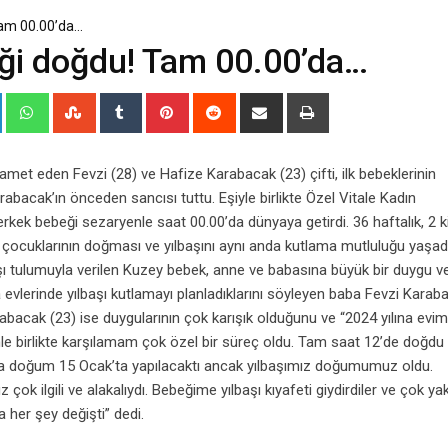
 Tam 00.00’da…
beği doğdu! Tam 00.00’da…
+
LinkedIn
Whatsapp
StumbleUpon
Tumblr
Pinterest
Reddit
Share
Print
via
Email
amet eden Fevzi (28) ve Hafize Karabacak (23) çifti, ilk bebeklerinin
acak’ın önceden sancısı tuttu. Eşiyle birlikte Özel Vitale Kadın
kek bebeği sezaryenle saat 00.00’da dünyaya getirdi. 36 haftalık, 2 k
 çocuklarının doğması ve yılbaşını aynı anda kutlama mutluluğu yaşadı
aşı tulumuyla verilen Kuzey bebek, anne ve babasına büyük bir duygu ve
evlerinde yılbaşı kutlamayı planladıklarını söyleyen baba Fevzi Karab
abacak (23) ise duygularının çok karışık olduğunu ve “2024 yılına evi
 birlikte karşılamam çok özel bir süreç oldu. Tam saat 12’de doğdu
da doğum 15 Ocak’ta yapılacaktı ancak yılbaşımız doğumumuz oldu.
 ilgili ve alakalıydı. Bebeğime yılbaşı kıyafeti giydirdiler ve çok yakı
her şey değişti” dedi.