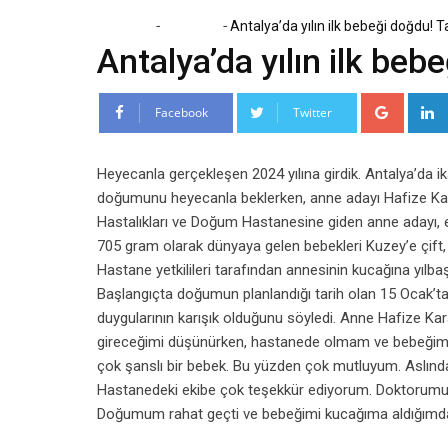
-
-
Home
Magazin
Antalya’da yılın ilk bebeği doğdu!
Antalya’da yılın ilk be
Google
Facebook
Twitter
Heyecanla gerçekleşen 2024 yılına girdik. Antalya’da ik
doğumunu heyecanla beklerken, anne adayı Hafize Karab
Hastalıkları ve Doğum Hastanesine giden anne adayı, er
705 gram olarak dünyaya gelen bebekleri Kuzey’e çift,
Hastane yetkilileri tarafından annesinin kucağına yılb
Başlangıçta doğumun planlandığı tarih olan 15 Ocak’ta 
duygularının karışık olduğunu söyledi. Anne Hafize Kar
gireceğimi düşünürken, hastanede olmam ve bebeğimle
çok şanslı bir bebek. Bu yüzden çok mutluyum. Aslın
Hastanedeki ekibe çok teşekkür ediyorum. Doktorumuz çok
Doğumum rahat geçti ve bebeğimi kucağıma aldığımda 