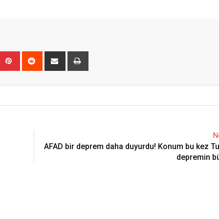
Upon
umblr
Pinterest
Reddit
Share
Print
via
Email
N
ı
AFAD bir deprem daha duyurdu! Konum bu kez Tun
depremin b