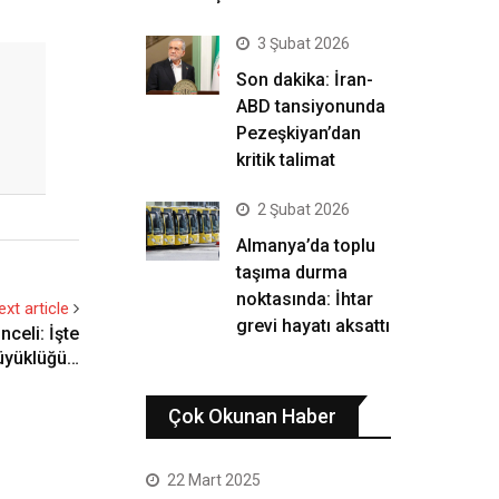
3 Şubat 2026
Son dakika: İran-
ABD tansiyonunda
Pezeşkiyan’dan
kritik talimat
2 Şubat 2026
Almanya’da toplu
taşıma durma
noktasında: İhtar
ext article
grevi hayatı aksattı
celi: İşte
üyüklüğü…
Çok Okunan Haber
22 Mart 2025