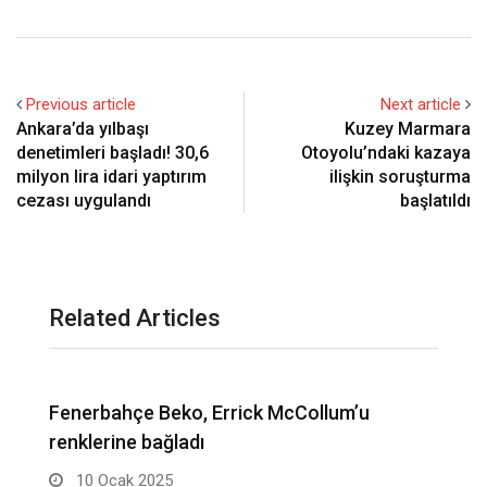
Previous article
Next article
Ankara’da yılbaşı
Kuzey Marmara
denetimleri başladı! 30,6
Otoyolu’ndaki kazaya
milyon lira idari yaptırım
ilişkin soruşturma
cezası uygulandı
başlatıldı
Related Articles
Gizli buzlanma nedeniyle kontrolden çıkan
K
otomobil tepetaklak oldu
3 Ocak 2025