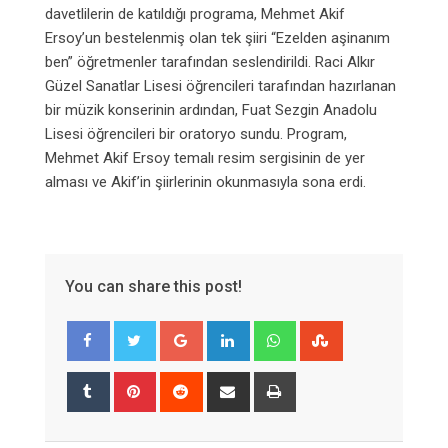
davetlilerin de katıldığı programa, Mehmet Akif
Ersoy’un bestelenmiş olan tek şiiri “Ezelden aşinanım
ben” öğretmenler tarafından seslendirildi. Raci Alkır
Güzel Sanatlar Lisesi öğrencileri tarafından hazırlanan
bir müzik konserinin ardından, Fuat Sezgin Anadolu
Lisesi öğrencileri bir oratoryo sundu. Program,
Mehmet Akif Ersoy temalı resim sergisinin de yer
alması ve Akif’in şiirlerinin okunmasıyla sona erdi.
You can share this post!
Google+
LinkedIn
Whatsapp
StumbleUpon
Tumblr
Pinterest
Reddit
Share
Print
via
Email