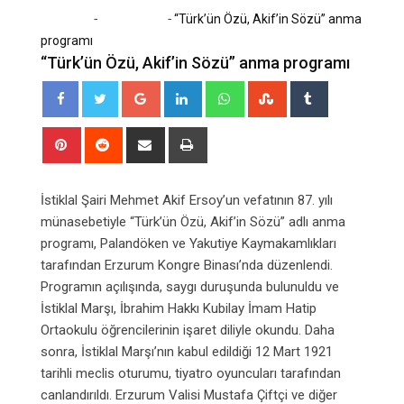
-
-
Home
Son Dakika
“Türk’ün Özü, Akif’in Sözü” anma
programı
“Türk’ün Özü, Akif’in Sözü” anma programı
Google+
LinkedIn
Whatsapp
StumbleUpon
Tumblr
Pinterest
Reddit
Share
Print
via
Email
İstiklal Şairi Mehmet Akif Ersoy’un vefatının 87. yılı
münasebetiyle “Türk’ün Özü, Akif’in Sözü” adlı anma
programı, Palandöken ve Yakutiye Kaymakamlıkları
tarafından Erzurum Kongre Binası’nda düzenlendi.
Programın açılışında, saygı duruşunda bulunuldu ve
İstiklal Marşı, İbrahim Hakkı Kubilay İmam Hatip
Ortaokulu öğrencilerinin işaret diliyle okundu. Daha
sonra, İstiklal Marşı’nın kabul edildiği 12 Mart 1921
tarihli meclis oturumu, tiyatro oyuncuları tarafından
canlandırıldı. Erzurum Valisi Mustafa Çiftçi ve diğer