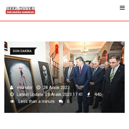
Skip
to
content
SON DAKIKA
muhabir
28 Aralık 2023
Latest Update: 28 Aralık 2023 17:41
440
Less than a minute
0